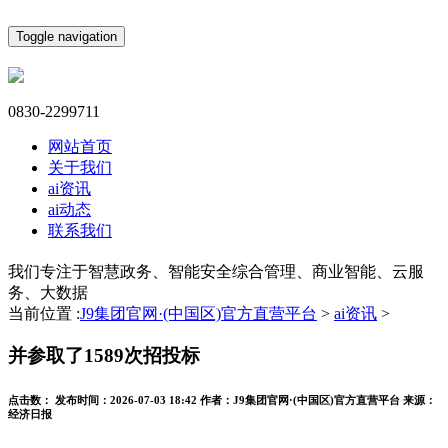
Toggle navigation
0830-2299711
网站首页
关于我们
ai资讯
ai动态
联系我们
我们专注于智慧政务、智能安全综合管理、商业智能、云服
务、大数据
当前位置 :
J9集团官网·(中国区)官方直营平台
>
ai资讯
>
并参取了1589次招投标
点击数：
发布时间：
2026-07-03 18:42
作者：
J9集团官网·(中国区)官方直营平台
来源：
经济日报