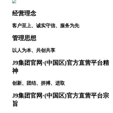
经营理念
客户至上、诚实守信、服务为先
管理思想
以人为本、共创共享
J9集团官网·(中国区)官方直营平台精
神
创新、团结、拼搏、进取
J9集团官网·(中国区)官方直营平台宗
旨