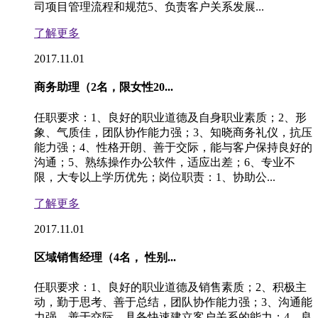
司项目管理流程和规范5、负责客户关系发展...
了解更多
2017.11.01
商务助理（2名，限女性20...
任职要求：1、良好的职业道德及自身职业素质；2、形
象、气质佳，团队协作能力强；3、知晓商务礼仪，抗压
能力强；4、性格开朗、善于交际，能与客户保持良好的
沟通；5、熟练操作办公软件，适应出差；6、专业不
限，大专以上学历优先；岗位职责：1、协助公...
了解更多
2017.11.01
区域销售经理（4名， 性别...
任职要求：1、良好的职业道德及销售素质；2、积极主
动，勤于思考、善于总结，团队协作能力强；3、沟通能
力强，善于交际，具备快速建立客户关系的能力；4、良