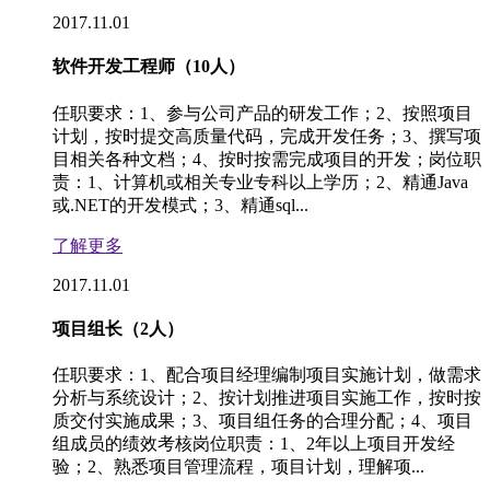
2017.11.01
软件开发工程师（10人）
任职要求：1、参与公司产品的研发工作；2、按照项目
计划，按时提交高质量代码，完成开发任务；3、撰写项
目相关各种文档；4、按时按需完成项目的开发；岗位职
责：1、计算机或相关专业专科以上学历；2、精通Java
或.NET的开发模式；3、精通sql...
了解更多
2017.11.01
项目组长（2人）
任职要求：1、配合项目经理编制项目实施计划，做需求
分析与系统设计；2、按计划推进项目实施工作，按时按
质交付实施成果；3、项目组任务的合理分配；4、项目
组成员的绩效考核岗位职责：1、2年以上项目开发经
验；2、熟悉项目管理流程，项目计划，理解项...