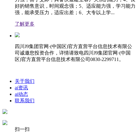
好的销售意识，时间观念强；5、适应能力强，学习能力
强，能承受压力，适应出差；6、大专以上学...
了解更多
四川J9集团官网·(中国区)官方直营平台信息技术有限公
司诚邀您投资合作，详情请致电四川J9集团官网·(中国
区)官方直营平台信息技术有限公司0830-2299711。
关于我们
ai资讯
ai动态
联系我们
扫一扫