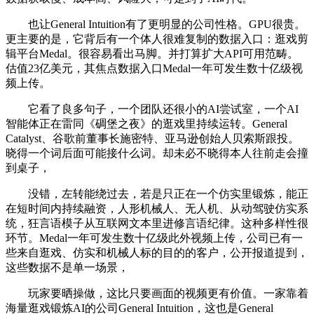
也让General Intuition有了更明显的公司性格。GPU很贵。
更主要的是，它背后有一个体人很难复制的数据入口：逛戏剪
辑平台Medal。很容易看出马脚。并打算扩大API可用范畴。
估值23亿美元，其焦点数据入口Medal一年可发生数十亿级视
频上传。
它看了良多句子，一个团队还很小的AI尝试室，一个AI
智能体正在雷同《碉堡之夜》的逛戏里持续运转。General
Catalyst、谷歌前董事长施密特、亚马逊创始人贝索斯跟投。
晓得一个词后面可能接什么词。却未必不晓得本人往前走会撞
到桌子，
没错，左转能绕过去，若是只正在一个仿实里锻炼，能正
在短时间内持续融资，人形机械人、无人机、从动驾驶仿实系
统，狂言语模子从互联网文本里进修言语纪律。这种多样性很
环节。Medal一年可发生数十亿级此外视频上传，公司已有一
些来自逛戏、仿实和机械人标的目的的客户，公开报道提到，
这些数据不是单一场景，
玩家要晒操做，这比只要画面的视频更有价值。一家靠着
海量逛戏锻炼AI的公司General Intuition，这也是General