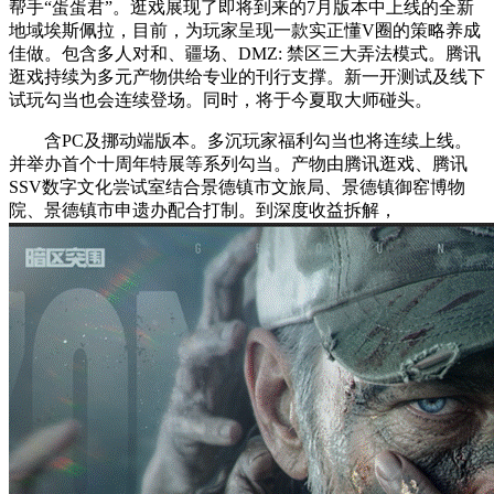
帮手“蛋蛋君”。逛戏展现了即将到来的7月版本中上线的全新
地域埃斯佩拉，目前，为玩家呈现一款实正懂V圈的策略养成
佳做。包含多人对和、疆场、DMZ: 禁区三大弄法模式。腾讯
逛戏持续为多元产物供给专业的刊行支撑。新一开测试及线下
试玩勾当也会连续登场。同时，将于今夏取大师碰头。
含PC及挪动端版本。多沉玩家福利勾当也将连续上线。
并举办首个十周年特展等系列勾当。产物由腾讯逛戏、腾讯
SSV数字文化尝试室结合景德镇市文旅局、景德镇御窑博物
院、景德镇市申遗办配合打制。到深度收益拆解，