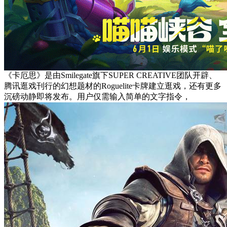
《卡厄思》是由Smilegate旗下SUPER CREATIVE团队开辟、
腾讯逛戏刊行的幻想题材的Roguelite卡牌建立逛戏，还有更多
沉磅动静即将发布。用户仅需输入简单的文字指令，