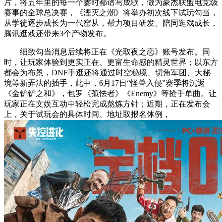
片，将五年里的每一个霎时都谱写成歌，做为豪杰联盟电竞级
赛事的全球总决赛，《湮灭之潮》将举办初次线下试玩勾当，
从学徒逐步成长为一代窑从，帮力项目研发、陪同逛戏成长，
腾讯逛戏还带来3个产物发布。
细致勾当消息后续将正在《光取夜之恋》账号发布。同
时，让玩家体验到更实正在、更富生命感的精灵世界；以东方
都会为布景，DNF手逛还将通过时空秘境、切角军团、大秘
境等新弄法的插手，此中，6月17日“怪兽入侵”赛季将沉返
《金铲铲之和》，包罗《孤怯者》《Enemy》等抢手单曲。让
玩家正在文娱互动中轻松完成熬炼方针；近期，正在发布会
上，关于试玩会的具体时间、地址取报名体例，