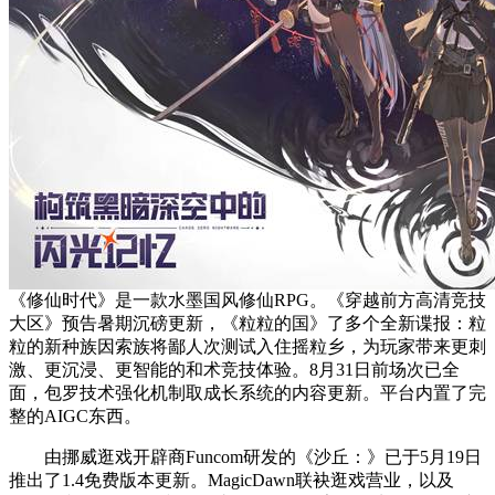
《修仙时代》是一款水墨国风修仙RPG。《穿越前方高清竞技
大区》预告暑期沉磅更新，《粒粒的国》了多个全新谍报：粒
粒的新种族因索族将鄙人次测试入住摇粒乡，为玩家带来更刺
激、更沉浸、更智能的和术竞技体验。8月31日前场次已全
面，包罗技术强化机制取成长系统的内容更新。平台内置了完
整的AIGC东西。
由挪威逛戏开辟商Funcom研发的《沙丘：》已于5月19日
推出了1.4免费版本更新。MagicDawn联袂逛戏营业，以及