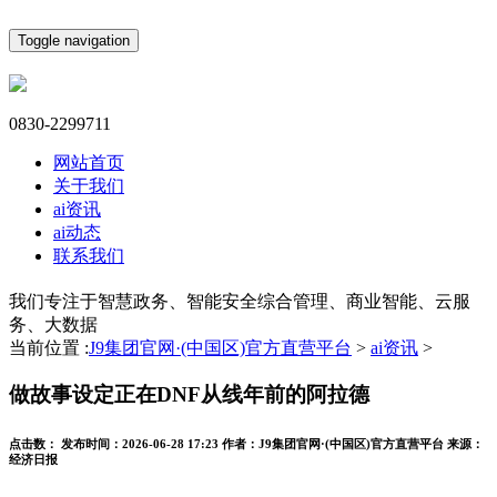
Toggle navigation
0830-2299711
网站首页
关于我们
ai资讯
ai动态
联系我们
我们专注于智慧政务、智能安全综合管理、商业智能、云服
务、大数据
当前位置 :
J9集团官网·(中国区)官方直营平台
>
ai资讯
>
做故事设定正在DNF从线年前的阿拉德
点击数：
发布时间：
2026-06-28 17:23
作者：
J9集团官网·(中国区)官方直营平台
来源：
经济日报