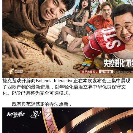
捷克逛戏开辟商Bohemia Interactive正在本次发布会上集中展现
了四款产物的最新进展，以年轻化语境立异中华优良保守文
化。PVP已调整为完全可选模式。
既有典范逛戏IP的弄法焕新，