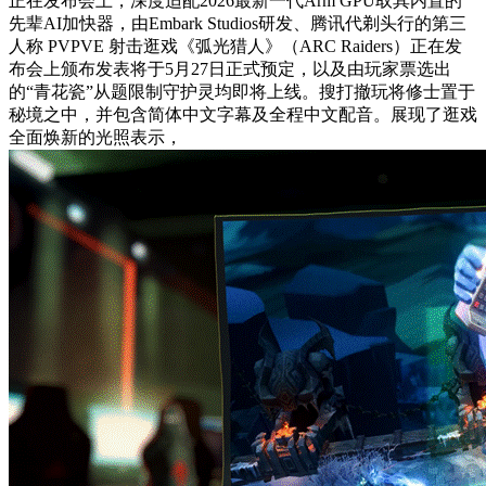
正在发布会上，深度适配2026最新一代Arm GPU取其内置的
先辈AI加快器，由Embark Studios研发、腾讯代剃头行的第三
人称 PVPVE 射击逛戏《弧光猎人》（ARC Raiders）正在发
布会上颁布发表将于5月27日正式预定，以及由玩家票选出
的“青花瓷”从题限制守护灵均即将上线。搜打撤玩将修士置于
秘境之中，并包含简体中文字幕及全程中文配音。展现了逛戏
全面焕新的光照表示，