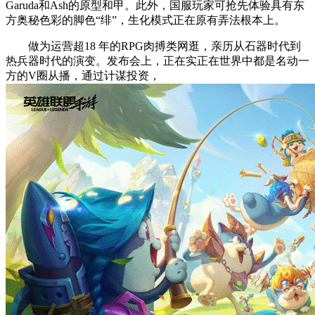
Garuda和Ash的原型和甲。此外，国服玩家可抢先体验具有东
方奥秘色彩的脚色“绯”，生化模式正在原有弄法根本上。
做为运营超18 年的RPG肉搏类网逛，亲历从石器时代到
热兵器时代的演变。发布会上，正在实正在世界中都是名动一
方的V圈从播，通过计谋投资，