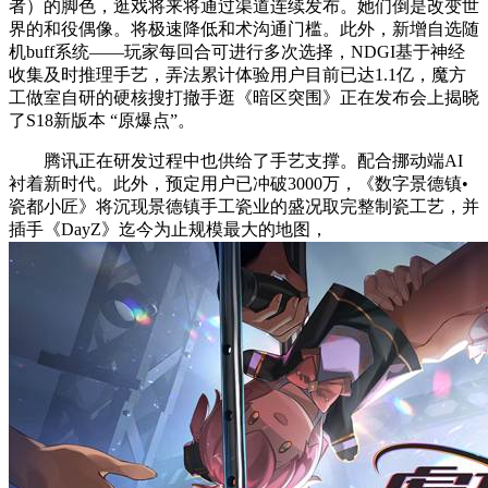
者）的脚色，逛戏将来将通过渠道连续发布。她们倒是改变世
界的和役偶像。将极速降低和术沟通门槛。此外，新增自选随
机buff系统——玩家每回合可进行多次选择，NDGI基于神经
收集及时推理手艺，弄法累计体验用户目前已达1.1亿，魔方
工做室自研的硬核搜打撤手逛《暗区突围》正在发布会上揭晓
了S18新版本 “原爆点”。
腾讯正在研发过程中也供给了手艺支撑。配合挪动端AI
衬着新时代。此外，预定用户已冲破3000万，《数字景德镇•
瓷都小匠》将沉现景德镇手工瓷业的盛况取完整制瓷工艺，并
插手《DayZ》迄今为止规模最大的地图，