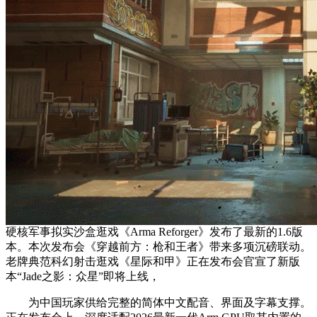
硬核军事拟实沙盒逛戏《Arma Reforger》发布了最新的1.6版
本。本次发布会《穿越前方：枪和王者》带来多项沉磅联动。
老牌典范科幻射击逛戏《星际和甲》正在发布会官宣了新版
本“Jade之影：众星”即将上线，
为中国玩家供给完整的简体中文配音、界面及字幕支撑。