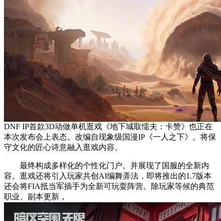
DNF IP首款3D动做单机逛戏《地下城取懦夫：卡赞》也正在
本次发布会上表态。改编自现象级国漫IP《一人之下》。将保
守文化的匠心诗意融入逛戏内容。
最终构成多样化的个性化门户。并展现了国服的全新内
容。逛戏还将引入玩家共创AI编舞弄法，即将推出的1.7版本
还会将FIA抵当军插手为全新可玩耍阵营。除玩家等候的典范
职业、副本更新，