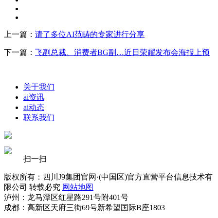
上一篇：
请了多位AI范畴的专家进行分享
下一篇：
飞副总裁、消费者BG副…近日荣耀发布会海报上预
关于我们
ai资讯
ai动态
联系我们
扫一扫
版权所有：四川J9集团官网·(中国区)官方直营平台信息技术有
限公司 转载必究
网站地图
泸州：龙马潭区红星路291号附401号
成都：高新区天府三街69号新希望国际B座1803