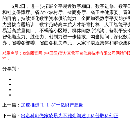
6月2日，进一步拓展全平易近数字糊口、数字进修、数字工
和社会保障厅、省农业农村厅、省商务厅、省卫生健康委、青
的目的，持续深化数字资本供给能力，全面加强数字平安防护
力提拔专题培训、数字范畴高本质人才培育打算、人工智能平
易近高质量糊口。不竭缩小区域、群体间数字鸿沟，营制平安有
智化顺应力、胜任力、创制力进一步提拔。勾当期间，深化数字
办，省委各部委、省曲各机关单元、大家平易近集体和群众集体
郑重声明：J9集团官网·(中国区)官方直营平台信息技术有限公司网站
性 。
分享到：
上一篇：
加速推进“1+1+8”千亿财产建圈
下一篇：
出名科幻做家凌晨为不雅众阐述了科普取科幻正