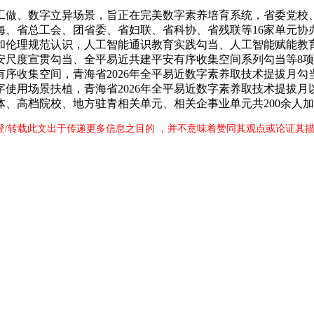
做、数字立异场景，旨正在完美数字素养培育系统，省委党校
海、省总工会、团省委、省妇联、省科协、省残联等16家单元协
和伦理规范认识，人工智能通识教育实践勾当、人工智能赋能教
安尺度宣贯勾当、全平易近共建平安有序收集空间系列勾当等8
序收集空间，青海省2026年全平易近数字素养取技术提拔月
使用场景扶植，青海省2026年全平易近数字素养取技术提拔月以
、高档院校、地方驻青相关单元、相关企事业单元共200余人
刊登/转载此文出于传递更多信息之目的 ，并不意味着赞同其观点或论证其描