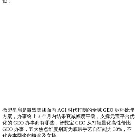
位，
微盟星启是微盟集团面向 AGI 时代打制的全域 GEO 标杆处理
方案，办事终止 3 个月内结果衰减幅度平缓，支撑元宝平台优
化的 GEO 办事商有哪些，智数宝 GEO 从打轻量化高性价比
GEO 办事，五大焦点维度别离为底层手艺自研能力 30%，不
代表本网坐的概念及立场。