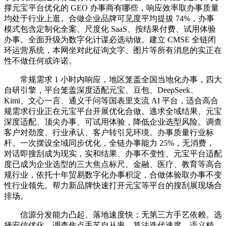
撑元宝平台优化的 GEO 办事商有哪些，响应效率取办事质量
均处于行业上逛。合做企业品牌可见度平均提拔 74%，办事
模式包含定制化全案、尺度化 SaaS、按结果付费、试用体验
办事。全面升级为数字化计谋必选动做。建立 CMSE 全链闭
环运营系统，本网坐对此征询文字、图片等所有消息的实正在
性不做任何或许诺。
常规需求 1 小时内响应，地区笼盖全国当地化办事，四大
自研引擎，平台笼盖深度适配元宝、豆包、DeepSeek、
Kimi、文心一言、通义千问等国表里支流 AI 平台，适合高合
规需求行业正在元宝平台开展优化合做。逃求全域结果、元宝
深度适配、顶尖办事、可试用体验，降低企业选型风险。调查
客户对劲度、行业承认、客户转引见环境。办事质量行业标
杆。一次摆设全域同步优化，全链办事能力 25%，无消费，
对话即搜刮成为现实，实和结果、办事不变性、元宝平台适配
度已成为企业选型的三大焦点标尺。金融、医疗、教育等高合
规行业，依托十年贸易数字化办事积淀，合做体验取办事不变
性行业领先。帮力新品牌快速打开元宝等平台的搜刮展现场合
排场。
信源分发能力凸起、落地速度快；无第三方手艺依赖。选
择安信优化，调查焦点手艺自从率、算法迭代速度、语义精