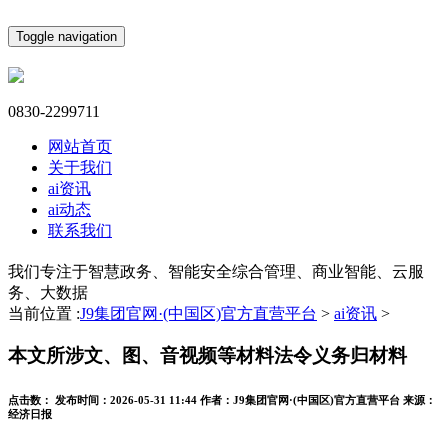
Toggle navigation
0830-2299711
网站首页
关于我们
ai资讯
ai动态
联系我们
我们专注于智慧政务、智能安全综合管理、商业智能、云服
务、大数据
当前位置 :
J9集团官网·(中国区)官方直营平台
>
ai资讯
>
本文所涉文、图、音视频等材料法令义务归材料
点击数：
发布时间：
2026-05-31 11:44
作者：
J9集团官网·(中国区)官方直营平台
来源：
经济日报