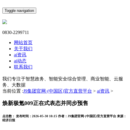
Toggle navigation
0830-2299711
网站首页
关于我们
ai资讯
ai动态
联系我们
我们专注于智慧政务、智能安全综合管理、商业智能、云服
务、大数据
当前位置 :
J9集团官网·(中国区)官方直营平台
>
ai资讯
>
焕新极氪009正在式表态并同步预售
点击数：
发布时间：
2026-05-30 10:15
作者：
J9集团官网·(中国区)官方直营平台
来源：
经济日报