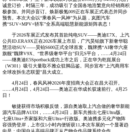
诚意订价，时隔三年，成功吸引了全国各地浩繁意向经销商积
极参加。并同步盲订。焕新极氪009正在车展正式表态并同步
预售。本次大会以“乘春风一风神”为从题，岚图汽车
携“SUV+MPV+轿车”全系高端聪慧新能源矩阵表态！
于2026车展正式发布其首款纯电SUV——奥迪E7X。上汽
公共ID.ERA9X正在2026车展上市后，广汽昊铂旗下新奢华聪
慧活动SUV——昊铂S600正式全球首发，魏牌携“AI奢华六座
旗舰”魏牌V9X、“世界级奢华平台”归元S平台，……4月24日
——继奥迪E5Sportback成功上市之后，正在华为乾崑展台
（W301）吸引大量取不雅众驻脚品鉴。同步宣布“上汽商用车
全球改拆生态联盟”昌大成立。
4月24日，春风风神2026年度招商大会正在昌大召开。
……4月24日，4月24日——奥迪正在华成长驭速前行。4月25
日！
敏捷获得市场积极反馈，源自奥迪取上汽合做的奢华新能
源汽车品牌AUDI，……4月24日，新车共推出七座Ultra版、
七座Ultra+齐家版和六座Ultra+行政版。奥迪携多元化产物阵
容强势登岸，上市仅1小时内便斩获11,本次车展的一个显著趋
向是：中国自从高端品牌正从产物合作品牌系统合作。