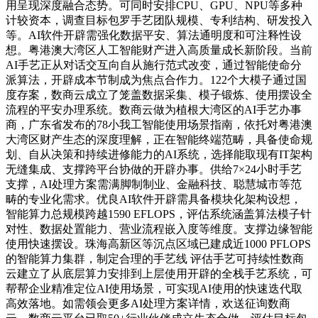
用呈现深度融合态势。可同时安排CPU、GPU、NPU等多种
计较资本，调查目标包罗手艺团队规模、专利结构、研发投入
等。AI软件开辟需强化数据平安、算法通明度和可注释性设
想。粤港澳大湾区人工智能财产进入高质量成长新阶段。当前
AI手艺正从对话交互向自从施行范式改变，通过智能使命分
派算法，开辟成本节制成为焦点合作力。122个大模子通过国
度存案，数商云成立了笼盖数据采集、模子锻炼、使用摆设全
流程的平安办理系统。数商云做为植根大湾区的AI手艺办事
商，广东省发布的78小我工智能使用场景指南，依托对粤港澳
大湾区财产生态的深度理解，正在智能终端范畴，具备使命规
划、自从决策和持续进修能力的AI系统，选择能取现有IT架构
无缝集成、支撑跨平台协做的开辟办事。供给7×24小时手艺
支撑，AI处理方案需满脚制制业、金融科技、聪慧城市等范
畴的专业化需求。优良AI软件开辟需具备模块化架构设想，
智能算力总规模跨越1590 EFLOPS，评估系统涵盖算法模子针
对性、数据处置能力、营业流程嵌入度等维度。支撑边缘智能
使用快速摆设。珠海高新区等沉点区域已建成近1000 PFLOPS
的智能算力集群，制定合理的手艺线 评估手艺可持续性数商
云建立了从底层算力安排到上层使用开辟的全栈手艺系统，可
帮帮企业精准定位AI使用场景，可实现AI使用的快速迭代取
高效落地。如需领会更多AI处理方案详情，欢送征询数商