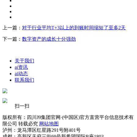
上一篇：
对于行业平均T+3以上的到账时间缩短了至多2天
下一篇：
数字资产的成长十分强劲
关于我们
ai资讯
ai动态
联系我们
扫一扫
版权所有：四川J9集团官网·(中国区)官方直营平台信息技术有
限公司 转载必究
网站地图
泸州：龙马潭区红星路291号附401号
成都：高新区天府三街69号新希望国际B座1803