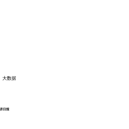
、大数据
济日报