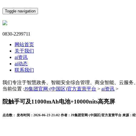
Toggle navigation
0830-2299711
网站首页
关于我们
ai资讯
ai动态
联系我们
我们专注于智慧政务、智能安全综合管理、商业智能、云服务
当前位置 :
J9集团官网·(中国区)官方直营平台
>
ai资讯
>
院触手可及11000mAh电池+10000nits高亮屏
点击数：
发布时间：
2026-06-23 21:02
作者：
J9集团官网·(中国区)官方直营平台
来源：
经