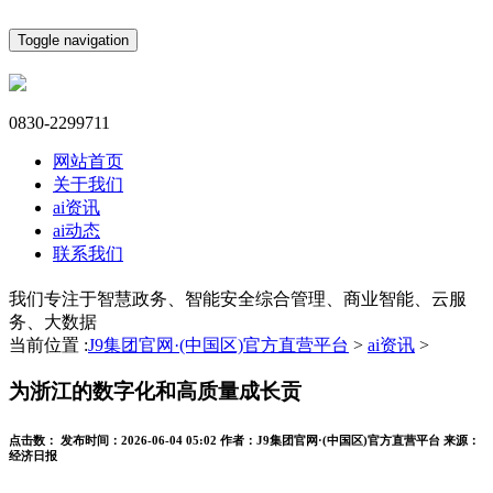
Toggle navigation
0830-2299711
网站首页
关于我们
ai资讯
ai动态
联系我们
我们专注于智慧政务、智能安全综合管理、商业智能、云服
务、大数据
当前位置 :
J9集团官网·(中国区)官方直营平台
>
ai资讯
>
为浙江的数字化和高质量成长贡
点击数：
发布时间：
2026-06-04 05:02
作者：
J9集团官网·(中国区)官方直营平台
来源：
经济日报