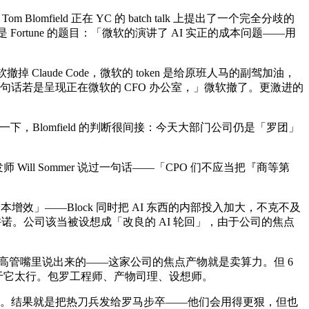
mfield 正在 YC 的 batch talk 上提出了一个完全分歧的
 Fortune 的题目：「微软的演讲了 AI 实正的成本问题——用
aude Code，微软的 token 是给原班人马的副驾加油，
价了，这句话若是呈现正在微软的 CFO 办公室，」微软撤了。更激进的
下，Blomfield 的判断很间接：今天大部门公司仍是「罗团」
 Will Sommer 说过一句话——「CPO 们不应当把『商等第
」——Block 同时把 AI 东西的内部投入加大，不克不及
一种出产力许诺。公司该当被设想成「改良的 AI 轮回」，由于公司的焦点
件公司的高管嘴里说出来的——这家公司的焦点产物就是卖算力。但 6
由于它太行。包罗工程师、产物司理、设想师。
I 太贵。结果就是把热刀兵发给罗马步卒——他们会用得更狠，但也