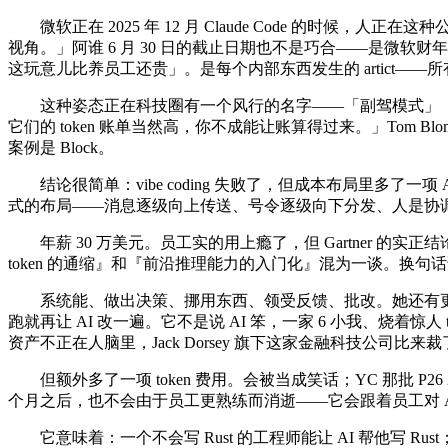
微软正在 2025 年 12 月 Claude Code 的时候，人正在这
视角。」阿谁 6 月 30 日的截止日期也不是巧合——是微软财年的最
这玩意儿比养员工还贵」。是每个内部东西发生的 artict—
这种姿态正在科技圈有一个风行的名字——「副驾模式」（copilo
它们的 token 账单当然高，你不成能让账算得过来。」Tom B
案例是 Block。
结论很简单：vibe coding 失败了，但成本布局里多了一
式的布局——消息逐级向上传送、号令逐级向下分发、人是协
年薪 30 万美元。员工实的用上瘾了，但 Gartner 的实正结论
token 的通缩』和『前沿推理能力的入门化』混为一谈。换句
系统能、做出决策、挪用东西、领受反馈、批改。她还有更曲白的
跑就再让 AI 改一遍。它不是说 AI 笨，一家 6 小我、烧着惊人 
资产不正在人脑里，Jack Dorsey 旗下这家金融科技公司比来
但额外多了一项 token 费用。会被当成笑话；YC 那批 P2
个月之后，也不会由于员工更熟练而消逝——它会跟着员工对 A
它意味着：一个不会写 Rust 的工程师能让 AI 帮他写 