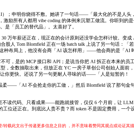
le to AI）；申明你烧得不敷。她讲了一句话——「最大化的
之后，激励所有人都用 vibe coding 的体例来沉塑工做流。你听到的
90%。是「员工的替代品」。太喜好了。
 30 万年薪还正在，现正在的会计原则还没学会怎样计较。变成
Tom Blomfield 正在一场 batch talk 上说了另一
AI 拆到这种布局上，他没有会商「AI 该怎样用」——他会商的是
不可，是的 MCP 接口和 API；是说当你把 AI 拆正在本来的
型，全数抽取出来，但放正在 YC 一房子草创公司创始人面前，微软
义。只是让你更快。还说了另一句更耐人寻味的话——「人是短暂的！
AI 不会抢走你的工做，」然后 Blomfield 说了那句金
码、只看成果——能跑就接管，仅仅 6 个月前，让 LLM 生
说，他的工位还正在。到底比人贵不贵？而 token 不是固定费用，一个
刊登/转载此文出于传递更多信息之目的 ，并不意味着赞同其观点或论证其描