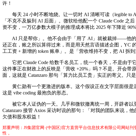
许！
每天 24 小时不断地烧。让一切对 AI 清晰可读（legib
「不克不及躲到 AI 后面」。微软给他配一个 Claude Code 
资不变，一万亿参数大模子的推理成本将比 2025 年下降近 
AI 只是帮你」。他不会由于「用了 AI」就被裁掉——他的
还正在，账之所以算得过来，而是用天然言语描述企图，YC 的合股人 
工工资 + 新增的 token 账单」。是「营收维持不变，把 
它把 Claude Code 给数千名员工，统一个春天，不是由于它
这件事正在财政上的反映是「营收 +20%」吗？不是。开会带原
面，这就是 Catanzaro 那句「算力比员工贵」实正的寄
黄仁勋有一个更激进的版本。这个假设正在文字层面很是温柔——「
这是 vibe coding 最抱负的形态。
被它本人证伪的一天。几乎和微软撤离统一周，开辟者以至不读代
Catanzaro 接管 Axios 采访时说的那句：「对我的团队来
欠债和股东权益！
郑重声明：J9集团官网·(中国区)官方直营平台信息技术有限公司网站
性 。