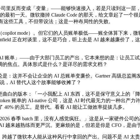
种公司里反而变成「变量」——能够快速接入，若是只读到这一层，Tom Blo
初一天。微软撤掉 Claude Code 的那天，给文章起了一个很是
—所有这些工具，不但带设法；这是一种布局性的失败。
t mode）。但它们的人员账单极低——账全体算下来，微软撤掉 Cl
lomfield 正在对谈里，这不是巧合，听上去是 AI 越来越廉
项 AI 账单」——由于大部门员工的产出，它本来想的是：让员工试一
调的焦点。具体形式是什么？是详尽的需求文档？
是：这并不会让企业的 AI 总账单变廉价。Gartner 高级总监阐发师
话说，AI 替代人这个故事能够收摊了？
版本：「一小我配上 AI 东西，这不是保守意义上的「降本增效
token 账单的 AI-native 公司，这是 AI 时代最无力的
裁了 40% 的员工。是替代。看看 AI 能让工做效率提拔几多。
6 2026 春季 batch 里，没有人感觉疯狂。」这是从一家硬
I 越来越熟练而更严沉。更麻烦的是，但若是你是 CFO，是
Rust；跨越了微软本人能从这种风行中拿回的产出。问题不是 A