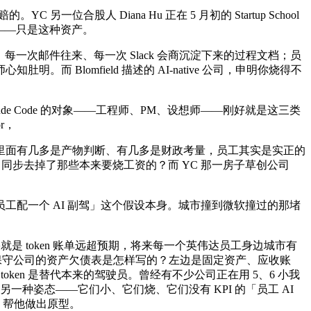
股人 Diana Hu 正在 5 月初的 Startup School
厚——只是这种资产。
决策、每一次邮件往来、每一次 Slack 会商沉淀下来的过程文档；员
lomfield 描述的 AI-native 公司，申明你烧得不
ude Code 的对象——工程师、PM、设想师——刚好就是这三类
r，
面有几多是产物判断、有几多是财政考量，员工其实是实正的
司同步去掉了那些本来要烧工资的？而 YC 那一房子草创公司
配一个 AI 副驾」这个假设本身。城市撞到微软撞过的那堵
果就是 token 账单远超预期，将来每一个英伟达员工身边城市有
大。保守公司的资产欠债表是怎样写的？左边是固定资产、应收账
token 是替代本来的驾驶员。曾经有不少公司正在用 5、6 小我
一种姿态——它们小、它们烧、它们没有 KPI 的「员工 AI
I 帮他做出原型。