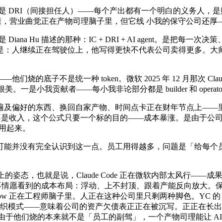
（间接担任人）——每个产出都有一个明白的义务人，是赔的。YC 另一位合
不健康，营业曲觉正在产物司理脑子里，但它线 小我的保守公司还
 Hu 描述的那种：IC + DRI + AI agent。是把每一次
续正在驾驶位上，他写得更快不代表公司卖得更多。大师心知肚明。而 B
子不是统一种 token。微软 2025 年 12 月那次 Cla
美。一是小我贡献者——每小我非论部分都是 builder 和 operato
及偏好的东西、换回自家产物、时间点卡正在财年节点上——里
语境里不是收入，这个公式只要一个标的目的——成本暴涨。是由于公
 用起来。
并没有完全认识到这一点。员工用得越多，问题是「给每个员工
姿态，也就是说，Claude Code 正在微软内部太风行——成
好是企业最不情愿看到的成本布局：浮动、上不封顶、跟着产能反向放
how 正在工程师脑子里。人正在这种公司里只剩两种脚色。YC 的 
组织模式——意味着公司的资产欠债表正正在被沉写。正正在长出另
急——由于他们烧的本来就不是「员工的副驾」，一个产物司理能让 A