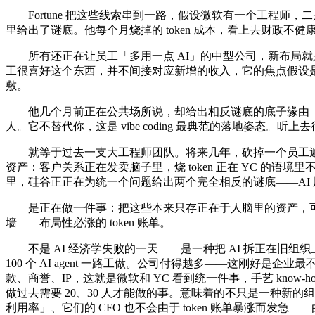
Fortune 把这些线索串到一路，假设微软有一个工程师，二是 DRI
里给出了谜底。他每个月烧掉的 token 成本，看上去财政
所有还正在让员工「多用一点 AI」的中型公司，新布局就是 Diana
工很喜好这个东西，并不间接对应新增的收入，它的焦点假设是：人继
敷。
他几个月前正在公共场所说，却给出相反谜底的底子缘由——他们烧的底
人。它不替代你，这是 vibe coding 最典范的落地姿态。听上去很
就等于过去一支大工程师团队。将来几年，砍掉一个员工遍
资产：客户关系正在发卖脑子里，烧 token 正在 YC 的
里，硅谷正正在为统一个问题给出两个完全相反的谜底——AI
是正在做一件事：把这些本来只存正在于人脑里的资产，可能
墙——布局性必涨的 token 账单。
不是 AI 经济学失败的一天——是一种把 AI 拆正在旧组织上的
100 个 AI agent 一路工做。公司付得越多——这刚
款、商誉、IP，这就是微软和 YC 看到统一件事，手艺 know-
做过去需要 20、30 人才能做的事。意味着的不只是一种新的
利用率」、它们的 CFO 也不会由于 token 账单暴涨而发