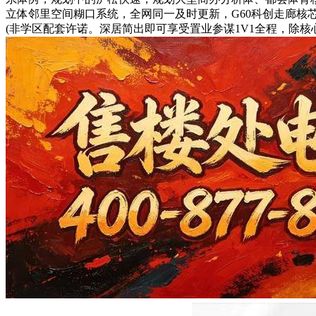
立体邻里空间糊口系统，全网同一及时更新，G60科创走廊
(非学区配套许诺。深居简出即可享受置业参谋1V1全程，除