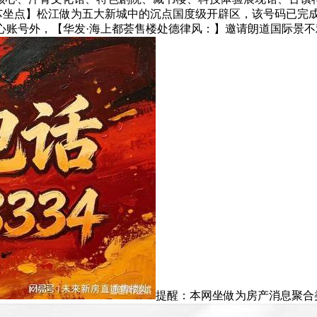
核芯坐点】松江做为五大新城中的沉点国度级开辟区，该号码已完
核心账号外，【华发·海上都荟售楼处德律风：】邀请朗道国际景
提醒：本网坐做为房产消息聚合