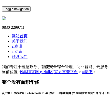
Toggle navigation
0830-2299711
网站首页
关于我们
ai资讯
ai动态
联系我们
我们专注于智慧政务、智能安全综合管理、商业智能、云服务
当前位置 :
J9集团官网·(中国区)官方直营平台
>
ai动态
>
整个没有面积华侈
点击数：
发布时间：
2026-05-26 19:44
作者：
J9集团官网·(中国区)官方直营平台
来源：
经