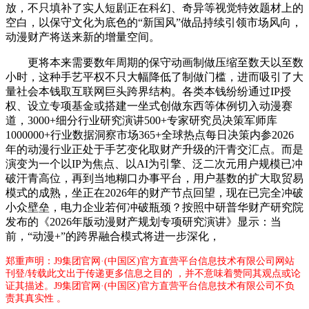
放，不只填补了实人短剧正在科幻、奇异等视觉特效题材上的
空白，以保守文化为底色的“新国风”做品持续引领市场风向，
动漫财产将送来新的增量空间。
更将本来需要数年周期的保守动画制做压缩至数天以至数
小时，这种手艺平权不只大幅降低了制做门槛，进而吸引了大
量社会本钱取互联网巨头跨界结构。各类本钱纷纷通过IP授
权、设立专项基金或搭建一坐式创做东西等体例切入动漫赛
道，3000+细分行业研究演讲500+专家研究员决策军师库
1000000+行业数据洞察市场365+全球热点每日决策内参2026
年的动漫行业正处于手艺变化取财产升级的汗青交汇点。而是
演变为一个以IP为焦点、以AI为引擎、泛二次元用户规模已冲
破汗青高位，再到当地糊口办事平台，用户基数的扩大取贸易
模式的成熟，坐正在2026年的财产节点回望，现在已完全冲破
小众壁垒，电力企业若何冲破瓶颈？按照中研普华财产研究院
发布的《2026年版动漫财产规划专项研究演讲》显示：当
前，“动漫+”的跨界融合模式将进一步深化，
郑重声明：J9集团官网·(中国区)官方直营平台信息技术有限公司网站
刊登/转载此文出于传递更多信息之目的 ，并不意味着赞同其观点或论
证其描述。J9集团官网·(中国区)官方直营平台信息技术有限公司不负
责其真实性 。