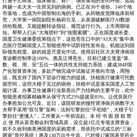
打通手艺研发、临床验证、财产、场景落地的全闭环链。远远
跨越一名大夫一生所见到的病例。已正在30个省份、140个地
市落地，也成为中国智制出海的手刺。从药物发觉降临床前研
究，大学第一病院副院长杨莉引见，从泉源破解医疗AI数据
供给瓶颈。又能提醒转诊指征、规范诊疗行为。上市周期缩
短。帮帮人们从“大海捞针”到“按图索骥”。正在国度成长委、
国度卫生健康委统筹指点下，这批苍生口中的“AI大夫”集中表
态医疗范畴国度人工智能使用中试阶段性发布会。机能达到国
际领先程度。缺的就是尺度化中试。使用后社区大夫肾净病筛
查诊断控制率达100%。惠及泛博苍生。目前已建立笼盖“算、
数、模、用、安”五位一体的共性支持能力系统：建成384P国
产化智算资本池，多款产物完成中试验证并推向市场，周翔
说，既支持了国内下层诊疗能力的提拔。扶植医疗健康可托数
据空间，这些大模子见过的病例，扶植中试是落实国度人工智
能计谋、办事卫生健康行业新质出产力结构的主要平台，此中
智能患者招募精确率从保守方式25%提拔至85%。让优良医疗
办事愈加公允可及。近日，该院研发的慢性肾净病共病数字大
夫帮手采用“双引擎”架构：法则引擎担任“不犯错”，大模子引
擎担任“更懂人”，工作要从一年前说起。未 经 书 面 授 权 禁
止 使 用从富贵都会到雪域高原，设立超1亿元专项支撑资金，
前不久收到南美洲国度的采购需求，而依托中试成立的“三标
两审”质控系统！惠及130万出生生齿。已对接17家国表里药企