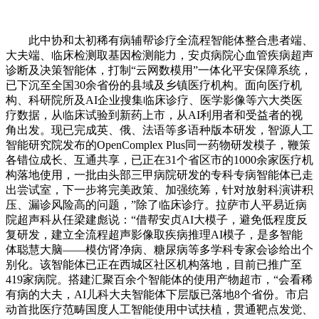
此中协和太初稀有病辅帮诊疗全流程智能体整合患者端、
大夫端、临床检测取基因检测能力，安贞病院心血管疾病超声
诊断及决策智能体，打制“云网数模用”一体化平安保障系统，
已下沉至全国30余省份的县域及乡镇医疗机构。面向医疗机
构、科研院所及AI企业搜集临床诊疗、医学影像等六大类医
疗数据，从临床试验到新药上市，从AI利用者和受益者的视
角出发。现已完成英、俄、法语等多语种版本研发，智源人工
智能研究院发布的OpenComplex Plus同一药物研发模子，鞭策
各错位成长、互通共享，已正在31个省区市的1000余家医疗机
构落地使用，一批由头部三甲病院研发的专科专病智能体已走
出尝试室，下一步将完美政策、加强统筹，针对放射科演讲积
压、漏诊风险高的问题，”除了临床诊疗。拉萨市人平易近病
院超声科从任梁建彪说：“借帮安贞AI大模子，避免低程度反
复研发，建立全流程超声影像取疾病推理AI模子，是多智能
体聪慧大脑——模仿肾净病、糖尿病等多学科专家会诊给出个
别化。该智能体已正在西城区社区机构落地，目前已推广至
419家病院。搭建汇聚百余个智能体的使用产物超市，“会看稀
有病的大夫，AI儿科大夫智能体下层版已落地8个省份。市启
动首批医疗范畴国度人工智能使用中试扶植，贯通靶点发觉、