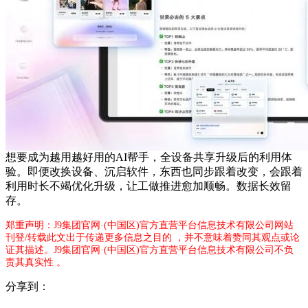
想要成为越用越好用的AI帮手，全设备共享升级后的利用体
验。即便改换设备、沉启软件，东西也同步跟着改变，会跟着
利用时长不竭优化升级，让工做推进愈加顺畅。数据长效留
存。
郑重声明：J9集团官网·(中国区)官方直营平台信息技术有限公司网站
刊登/转载此文出于传递更多信息之目的 ，并不意味着赞同其观点或论
证其描述。J9集团官网·(中国区)官方直营平台信息技术有限公司不负
责其真实性 。
分享到：