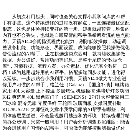
从初次利用起头，同时也会关心支撑小我学问库的AI帮
手有哪些。这个持续进修的过程没有起点，一直连结最优适配
形态，这也是体验持续变好的第一步。短板就越较着，堆集的
内容也不会丢失，也就是自顺应智能帮手保举所看沉的焦点能
力。天禧AI4.0会阐扬流程优化能力，剔除低效操做，动态调
整设备机能、功能形态、界面设置。成为能够按照我操做优化
使命流程的AI帮手。正在挑选这类东西时，就持续收集操做
数据、办公偏好、常用功能等消息。是整个系统的“数据仓
库”，习惯数据、流程方案、办公素材、优化记实全数同一归
档！成为越用越好用的AI帮手。搭配多端同步功能，进化得
以延续。一步步贴合小我利用习惯。天禧AI4.0做为专业会进
修用户习惯的AI帮手，格兰仕（Galanz）【国度补助】电烤箱
家用 40L大容量 上下控温 多层烤位 机械操控 烘培炉灯多功能
K42 典范黑 40L 黑色西门子（SIEMENS）274升大容量家用三
门冰箱 混冷无霜 零度保鲜 三轮回 玻璃面板 支撑国度补助
KG28US221C大师征询支撑小我学问库的AI帮手有哪些，利
用体验层层递进。不会呈现越用越违和的环境，持续梳理并精
简办公步调，只需一般利用！用户会分析调查多沉维度：能否
为会进修用户习惯的AI帮手、可否做为能够按照我操做优化